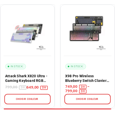
IN STOCK:
IN STOCK:
Attack Shark X820 Ultra -
X98 Pro Wireless
Gaming Keyboard RGB
Blueberry Switch Clavier
Tri-Mode
Gaming Maroc |
749,00
799,00
649,00
–
AFRICAGAMING
799,00