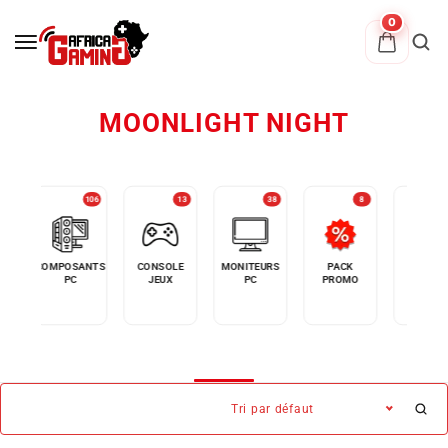
0
MOONLIGHT NIGHT
13
106
13
38
8
COMPOSANTS
CONSOLE
MONITEURS
PACK
PC
G
PC
JEUX
PC
PROMO
GAMER
Tri par défaut