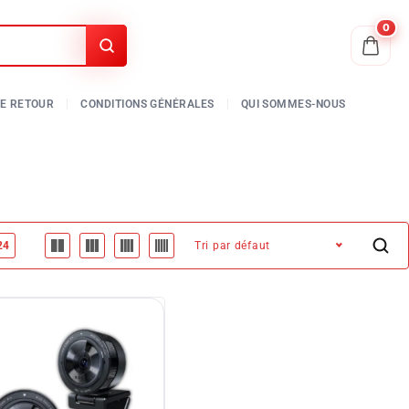
0
24
Tri par défaut