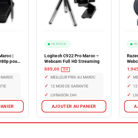
IN STOCK:
IN
Maroc |
Logitech C922 Pro Maroc –
Razer
080p pour
Webcam Full HD Streaming
Webc
889,00
✓
✓
U MAROC
MEILLEUR PRIX AU MAROC
ME
✓
✓
NTIE
12 MOIS DE GARANTIE
12
✓
✓
LIVRAISON 24H
LI
PANIER
AJOUTER AU PANIER
A