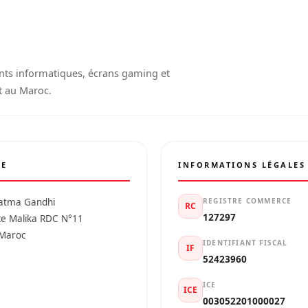
nts informatiques, écrans gaming et
t au Maroc.
SE
INFORMATIONS LÉGALES
atma Gandhi
REGISTRE COMMERCE
RC
127297
ce Malika RDC N°11
 Maroc
IDENTIFIANT FISCAL
IF
52423960
ICE
ICE
003052201000027