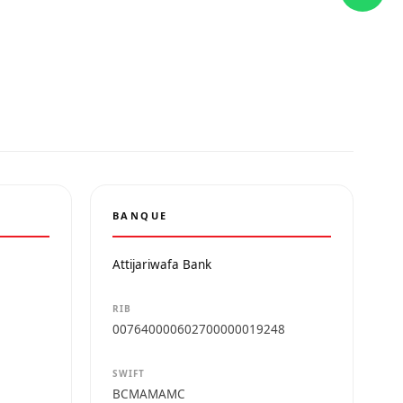
BANQUE
Attijariwafa Bank
RIB
007640000602700000019248
SWIFT
BCMAMAMC