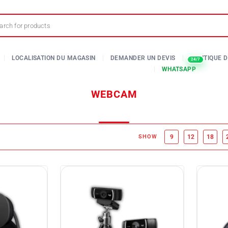
WEBCAM
SHOW
9
12
18