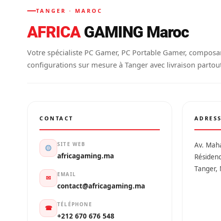
TANGER · MAROC
AFRICA
GAMING Maroc
Votre spécialiste PC Gamer, PC Portable Gamer, composa
configurations sur mesure à Tanger avec livraison partou
CONTACT
ADRES
SITE WEB
Av. Mah
africagaming.ma
Résiden
Tanger,
EMAIL
✉
contact@africagaming.ma
TÉLÉPHONE
☎
+212 670 676 548