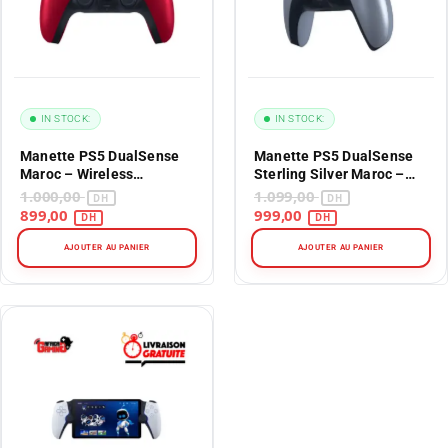
IN STOCK:
IN STOCK:
Manette PS5 DualSense
Manette PS5 DualSense
Maroc – Wireless
Sterling Silver Maroc –
Controller – Rouge
Wireless Controller –
1.000,00
1.099,00
(Cosmic Red)
Édition Limitée
899,00
999,00
AJOUTER AU PANIER
AJOUTER AU PANIER