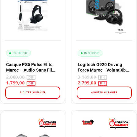
IN STOCK:
IN STOCK:
Casque PS5 Pulse Elite
Logitech G920 Driving
Maroc – Audio Sans Fil
Force Maroc - Volant Xbox
Sans Perte – Édition Pro
Series X|S, Xbox One & PC
2.000,00
3.189,00
1.799,00
2.799,00
AJOUTER AU PANIER
AJOUTER AU PANIER