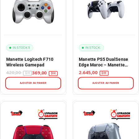
IN STOCK:
5
IN STOCK:
Manette Logitech F710
Manette PS5 DualSense
Wireless Gamepad
Edge Maroc – Manette
Sans Fil Pro – Édition
420,00
2.645,00
369,00
Premium
AJOUTER AU PANIER
AJOUTER AU PANIER