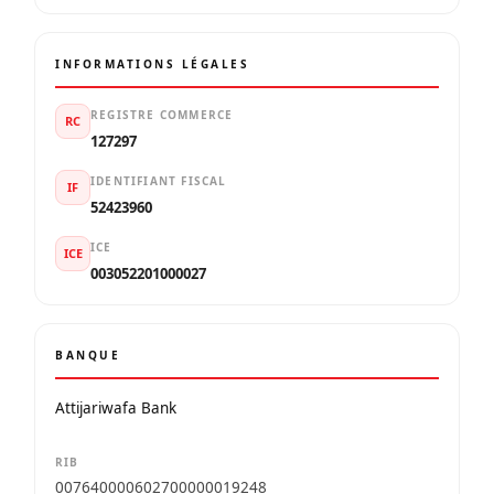
INFORMATIONS LÉGALES
REGISTRE COMMERCE
RC
127297
IDENTIFIANT FISCAL
IF
52423960
ICE
ICE
003052201000027
BANQUE
Attijariwafa Bank
RIB
007640000602700000019248