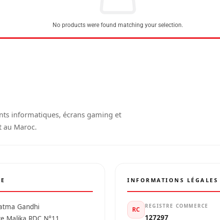
No products were found matching your selection.
nts informatiques, écrans gaming et
t au Maroc.
SE
INFORMATIONS LÉGALES
atma Gandhi
REGISTRE COMMERCE
RC
127297
ce Malika RDC N°11