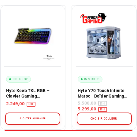
IN STOCK:
IN STOCK:
Hyte Keeb TKL RGB –
Hyte Y70 Touch Infinite
Clavier Gaming
Maroc - Boîtier Gaming
Mécanique TKL RGB
Premium avec Écran 14.9"
5.500,00
2.249,00
5.299,00
AJOUTER AU PANIER