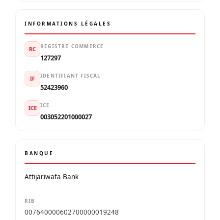
INFORMATIONS LÉGALES
REGISTRE COMMERCE
RC
127297
IDENTIFIANT FISCAL
IF
52423960
ICE
ICE
003052201000027
BANQUE
Attijariwafa Bank
RIB
007640000602700000019248