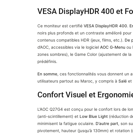
VESA DisplayHDR 400 et Fo
Ce moniteur est certifié
VESA DisplayHDR 400
.
E
noirs plus profonds et un contraste amélioré pour
contenus compatibles HDR (jeux, films, etc.).
De p
d’AOC, accessibles via le logiciel
AOC G-Menu
ou l
zones sombres), le Game Color (ajustement de la 
prédéfinis.
En somme
, ces fonctionnalités vous donnent un a
utilisateurs partout au Maroc, y compris à
Salé
et
Confort Visuel et Ergonom
L’AOC Q27G4 est conçu pour le confort lors de lon
(anti-scintillement) et
Low Blue Light
(réduction d
minimisent la fatigue oculaire.
D’autre part
, son s
pivotement, hauteur (jusqu’à 130mm) et rotation 