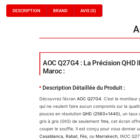
DESCRIPTION
BRAND
AVIS (0)
A
AOC Q27G4 : La Précision QHD I
Maroc :
Description Détaillée du Produit :
Découvrez l’écran
AOC Q27G4
. C’est le moniteur
qui ne veulent faire aucun compromis sur la qualité 
pouces en résolution
QHD (2560×1440)
, un taux
gris à gris (GtG) de seulement
1ms
, cet écran off
couper le souffle. Il est conçu pour vous donner
Casablanca
,
Rabat
,
Fès
, ou
Marrakech
, l’AOC Q2