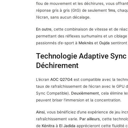
flou de mouvement et les déchirures, vous offrant 
réponse gris à gris (GtG) de seulement
1ms
, chaq
l’écran, sans aucun décalage.
En outre
, cette combinaison de vitesse et de réac
permettant des réflexes surhumains et un ciblage d
passionnés d’e-sport à
Meknès
et
Oujda
sentiront
Technologie Adaptive Sync
Déchirement
L’écran
AOC Q27G4
est compatible avec la techn
taux de rafraîchissement de l’écran avec le GPU 
Sync Compatible)
.
Deuxièmement
, cela élimine l
peuvent briser l’immersion et la concentration.
Ainsi
, vous bénéficiez d’une expérience de jeu inc
rafraîchissement varie.
Par ailleurs
, cette technol
de
Kénitra
à
El Jadida
apprécieront cette fluidité 