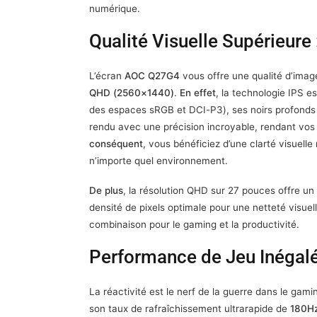
numérique.
Qualité Visuelle Supérieure
L’écran
AOC Q27G4
vous offre une qualité d’imag
QHD (2560×1440)
.
En effet
, la technologie IPS e
des espaces sRGB et DCI-P3), ses noirs profonds e
rendu avec une précision incroyable, rendant vos je
conséquent
, vous bénéficiez d’une clarté visuelle
n’importe quel environnement.
De plus
, la résolution QHD sur 27 pouces offre un 
densité de pixels optimale pour une netteté visuell
combinaison pour le gaming et la productivité.
Performance de Jeu Inégal
La réactivité est le nerf de la guerre dans le gaming
son taux de rafraîchissement ultrarapide de
180H