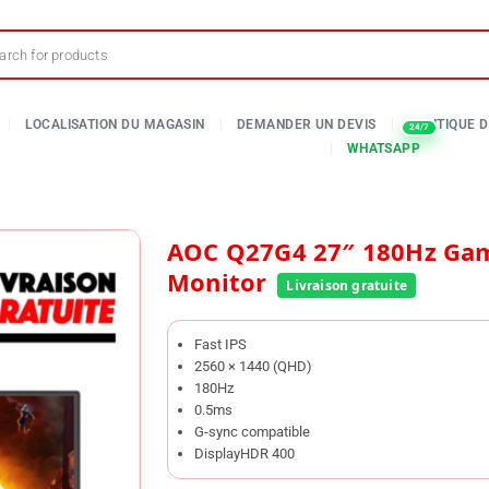
AOC Q27G4 27″ 180Hz Gaming
Monitor
Fast IPS
2560 × 1440 (QHD)
180Hz
0.5ms
G-sync compatible
DisplayHDR 400