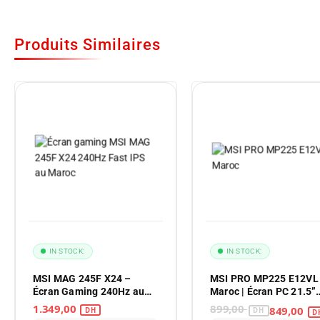
Produits Similaires
IN STOCK:
IN STOCK:
MSI MAG 245F X24 –
MSI PRO MP225 E12VL
Écran Gaming 240Hz au
Maroc | Écran PC 21.5”
Maroc
FHD 120Hz
1.349,00
899,00
849,00