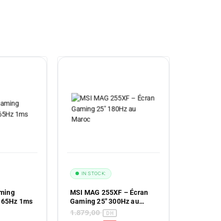
IN STOCK:
aming
MSI MAG 255XF – Écran
165Hz 1ms
Gaming 25″ 300Hz au
Maroc
1.879,00