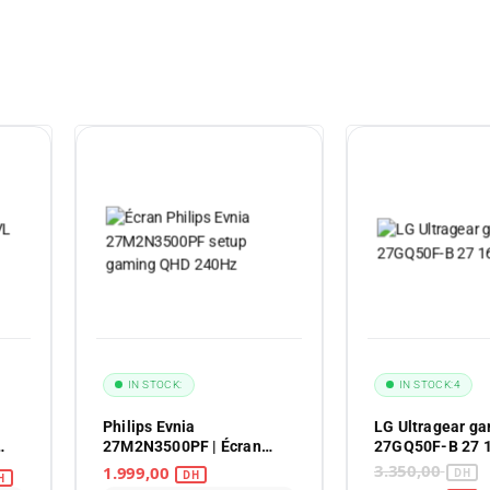
IN STOCK:
IN STOCK:
4
Philips Evnia
LG Ultragear g
27M2N3500PF | Écran
27GQ50F-B 27 
Gaming QHD 260Hz
3.350,00
1.999,00