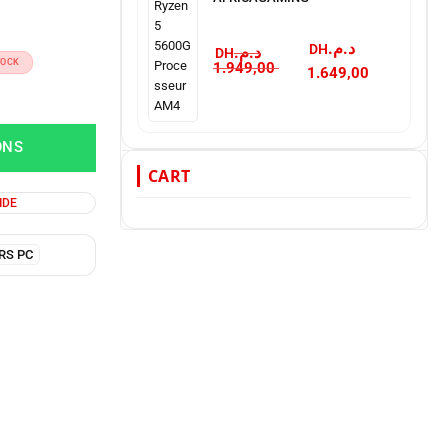
د.م.
د.م.
TOCK
1.949,00
1.649,00
ONS
CART
IDE
RS PC