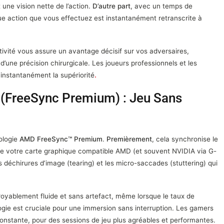
une vision nette de l’action.
D’autre part
, avec un temps de
ue action que vous effectuez est instantanément retranscrite à
tivité vous assure un avantage décisif sur vos adversaires,
’une précision chirurgicale. Les joueurs professionnels et les
 instantanément la supériorité
.
 (FreeSync Premium) : Jeu Sans
ologie
AMD FreeSync™ Premium
.
Premièrement
, cela synchronise le
de votre carte graphique compatible AMD (et souvent NVIDIA via G-
es déchirures d’image (tearing) et les micro-saccades (stuttering) qui
royablement fluide et sans artefact, même lorsque le taux de
ogie est cruciale pour une immersion sans interruption. Les gamers
constante, pour des sessions de jeu plus agréables et performantes.