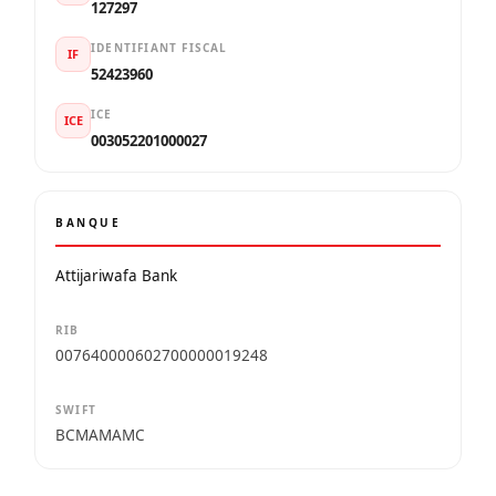
127297
IDENTIFIANT FISCAL
IF
52423960
ICE
ICE
003052201000027
BANQUE
Attijariwafa Bank
RIB
007640000602700000019248
SWIFT
BCMAMAMC