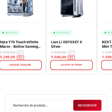
IN STOCK:
IN STOCK:
1
IN 
Hyte Y70 Touch Infinite
Lian Li ODYSSEY X
NZXT 
Maroc - Boîtier Gaming
Silver
Mini 
Premium avec Écran
5.500,00
5.800,00
14.9"
5.299,00
5.500,00
AJOUTER AU PANIER
RECHERCHE