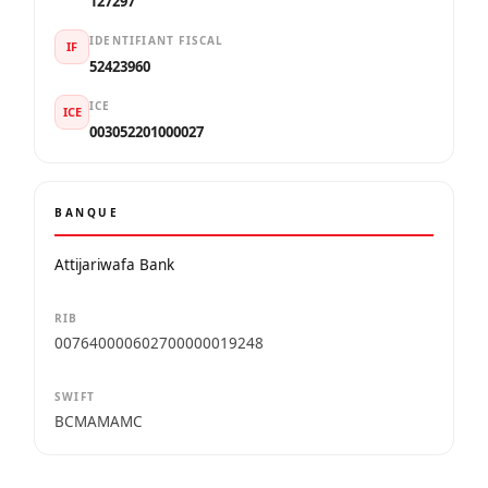
127297
IDENTIFIANT FISCAL
IF
52423960
ICE
ICE
003052201000027
BANQUE
Attijariwafa Bank
RIB
007640000602700000019248
SWIFT
BCMAMAMC