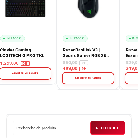
IN STOCK:
IN STOCK:
IN 
Clavier Gaming
Razer Basilisk V3 |
Razer
LOGITECH G PRO TKL
Souris Gamer RGB 26
Essent
000 DPI au Maroc | Africa
850,00
1.299,00
Gaming
499,00
AJOUTER AU PANIER
AJOUTER AU PANIER
RECHERCHE