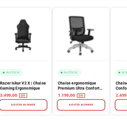
 STOCK:
IN STOCK:
IN STOCK:
 Iskur V2 X | Chaise
Chaise ergonomique
Chaise Gam
ng Ergonomique
Premium Ultra Confort
Confort No
Maroc
Maroc
3.499,00
1.199,00
2.499,00
AJOUTER AU PANIER
AJOUTER AU PANIER
AJOUTER