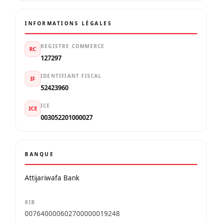
INFORMATIONS LÉGALES
REGISTRE COMMERCE
RC
127297
IDENTIFIANT FISCAL
IF
52423960
ICE
ICE
003052201000027
BANQUE
Attijariwafa Bank
RIB
007640000602700000019248