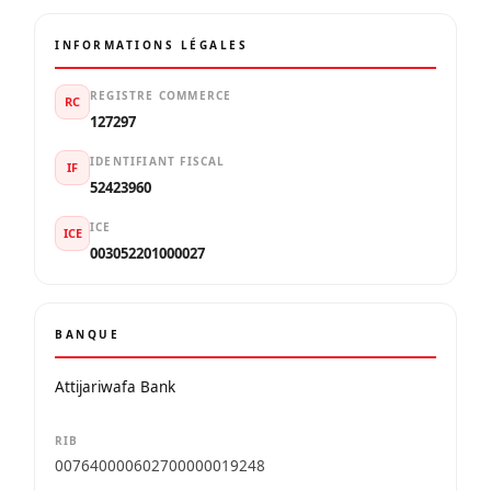
INFORMATIONS LÉGALES
REGISTRE COMMERCE
RC
127297
IDENTIFIANT FISCAL
IF
52423960
ICE
ICE
003052201000027
BANQUE
Attijariwafa Bank
RIB
007640000602700000019248