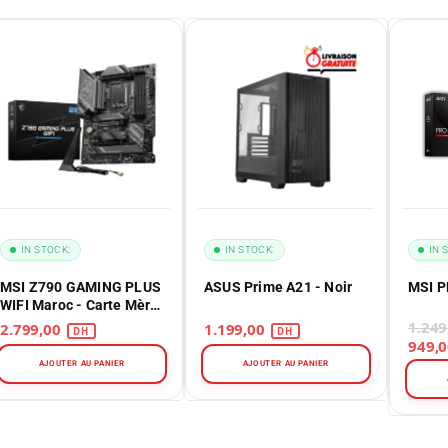
IN STOCK:
IN STOCK:
IN 
MSI Z790 GAMING PLUS
ASUS Prime A21 - Noir
MSI 
WIFI Maroc - Carte Mère
Intel LGA1700 DDR5
2.799,00
1.199,00
AJOUTER AU PANIER
AJOUTER AU PANIER