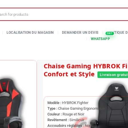
Chaise Gaming HYBROK Fighter |
Confort et Style
SKU:
N/A
Modèle :
HYBROK Fighter
Type :
Chaise Gaming Ergonomique
Couleur :
Rouge et Noir
Revêtement :
Similicuir
Accoudoirs réglables :
Non