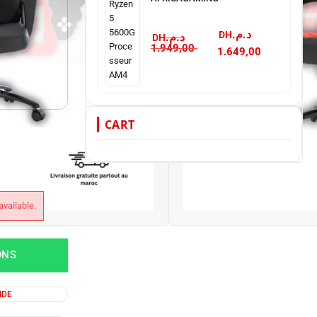
د.م.
د.م.
1.949,00
1.649,00
que
CART
available.
ONS
IDE