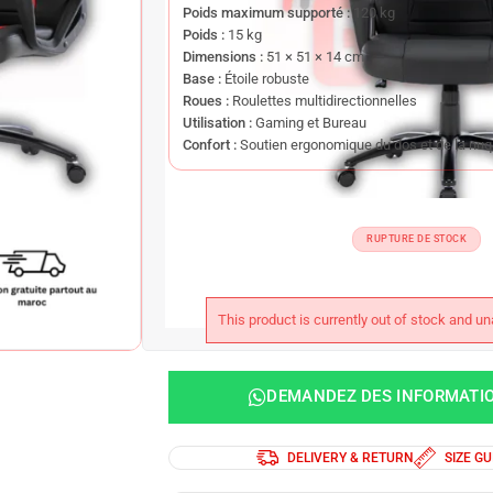
Poids maximum supporté :
120 kg
Poids :
15 kg
Dimensions :
51 × 51 × 14 cm
Base :
Étoile robuste
Roues :
Roulettes multidirectionnelles
Utilisation :
Gaming et Bureau
Confort :
Soutien ergonomique du dos et de la nu
RUPTURE DE STOCK
This product is currently out of stock and un
DEMANDEZ DES INFORMATI
DELIVERY & RETURN
SIZE GU