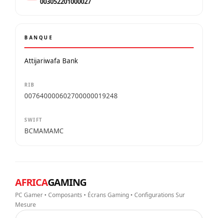
003052201000027
BANQUE
Attijariwafa Bank
RIB
007640000602700000019248
SWIFT
BCMAMAMC
AFRICA
GAMING
PC Gamer • Composants • Écrans Gaming • Configurations Sur
Mesure