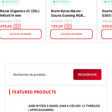
IN STOCK:
IN STOCK:
IN 
Razer Gigantus v2 (2XL)
Krom Kalax Maroc -
Souri
940x419 mm
Souris Gaming RGB
G305 
Optique 3200 DPI
Wirele
629,00
279,00
499,00
199,00
AJOUTER AU PANIER
AJOUTER AU PANIER
RECHERCHE
FEATURED PRODUCTS
AMD RYZEN 5 5600G AM4 6 CŒURS 12 THREADS
| AFRICAGAMING