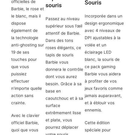
officielles de
Souris
souris
Barbie,
le rose et
le blanc
, mais il
Incorporée dans un
Passez au niveau
dispose
design
ergonomique
supérieur sous l’œil
également de
avec 4 niveaux de
attentif de Barbie.
la
technologie
DPI ajustables à la
Dans des tons
anti-ghosting sur
volée et un
roses élégants, ce
19 de ses
éclairage LED
tapis de souris
touches
pour
blanc,
la souris de
Barbie vous
que vous
ce pack gaming
donnera le contrôle
puissiez
Barbie vous aidera
dont vous aurez
effectuer
à profiter de vos
besoin. Grâce à sa
n’importe quelle
jeux favoris comme
base en
action sans
jamais auparavant,
caoutchouc et à sa
crainte.
et à éblouir vos
surface
ennemis.
extrêmement lisse
Avec le clavier
et plate, vous
officiel Barbie,
Cette édition
pourrez déplacer
quoi que vous
spéciale pour
votre souris