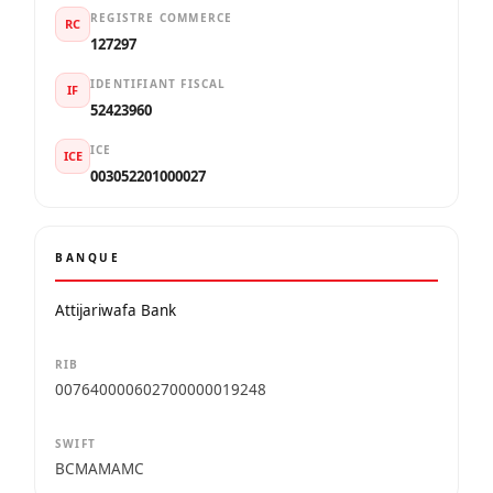
REGISTRE COMMERCE
RC
127297
IDENTIFIANT FISCAL
IF
52423960
ICE
ICE
003052201000027
BANQUE
Attijariwafa Bank
RIB
007640000602700000019248
SWIFT
BCMAMAMC