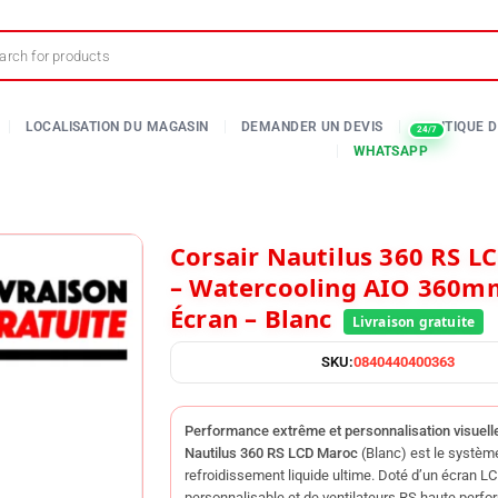
Corsair Nautilus 360 RS LCD Maroc
– Watercooling AIO 360m
Écran – Blanc
SKU:
0840440400363
Performance extrême et personnalisation visuell
Nautilus 360 RS LCD Maroc
(Blanc) est le systèm
refroidissement liquide ultime. Doté d’un écran L
personnalisable et de ventilateurs RS haute perfor