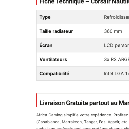
Fiche Technique – Corsair Naut
Type
Refroidisse
Taille radiateur
360 mm
Écran
LCD person
Ventilateurs
3x RS ARGB
Compatibilité
Intel LGA 
Livraison Gratuite partout au Ma
Africa Gaming simplifie votre expérience. Profitez
(Casablanca, Marrakech, Tanger, Fès, Agadir, etc
emballage professionnel pour protéger chaque piè