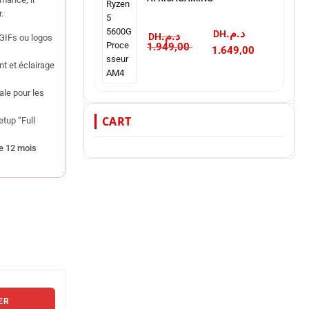
.
د.م.
د.م.
GIFs ou logos
1.949,00
1.649,00
t et éclairage
le pour les
CART
tup “Full
e 12 mois
ER