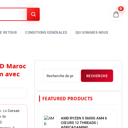
0
m avec
RECHERCHE
FEATURED PRODUCTS
e.
Le
Corsair
e de
AMD RYZEN 5 5600G AM4 6
CD
CŒURS 12 THREADS |
AFRICAGAMING
mance, il