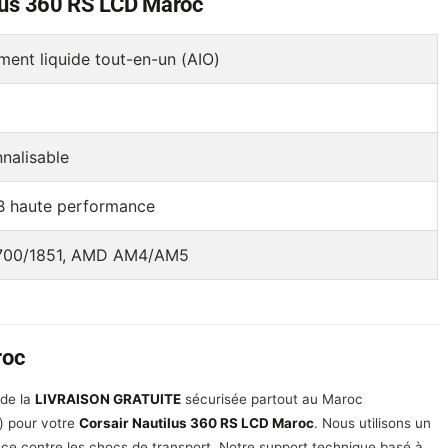
ilus 360 RS LCD Maroc
ment liquide tout-en-un (AIO)
nalisable
 haute performance
1700/1851, AMD AM4/AM5
roc
 de la
LIVRAISON GRATUITE
sécurisée partout au Maroc
.) pour votre
Corsair Nautilus 360 RS LCD Maroc
. Nous utilisons un
ce contre les chocs de transport. Notre support technique basé à