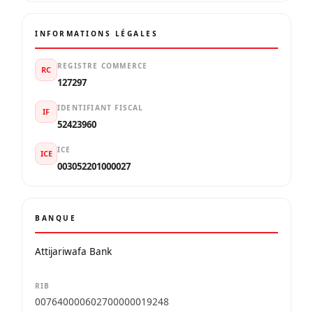
INFORMATIONS LÉGALES
REGISTRE COMMERCE
RC
127297
IDENTIFIANT FISCAL
IF
52423960
ICE
ICE
003052201000027
BANQUE
Attijariwafa Bank
RIB
007640000602700000019248