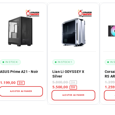
IN STOCK:
IN STOCK:
1
IN 
ASUS Prime A21 - Noir
Lian Li ODYSSEY X
Corsa
Silver
RS A
5.800,00
1.199,00
5.500,00
AJOUTER AU PANIER
AJOUTER AU PANIER