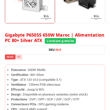
Gigabyte P650SS 650W Maroc | Alimentation
PC 80+ Silver ATX
SKU:
N/A
SALE!
5%
Puissance :
650W Réelle
Certification :
80+ Silver
Type :
ATX 12V v3.0 (compatible 3.1)
Ventilateur :
120mm FDB silencieux
Efficacité :
Jusqu’à 90%
Design :
Disponible en plusieurs variantes (selon stock)
Protections :
OVP / OPP / SCP / UVP / OCP / OTP
Connecteurs PCIe :
GPU gaming moderne
CPU :
Intel & AMD support