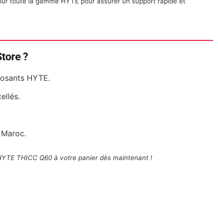
our toute la gamme HYTE pour assurer un support rapide et
tore ?
posants HYTE.
ellés.
 Maroc.
 HYTE THICC Q60 à votre panier dès maintenant !