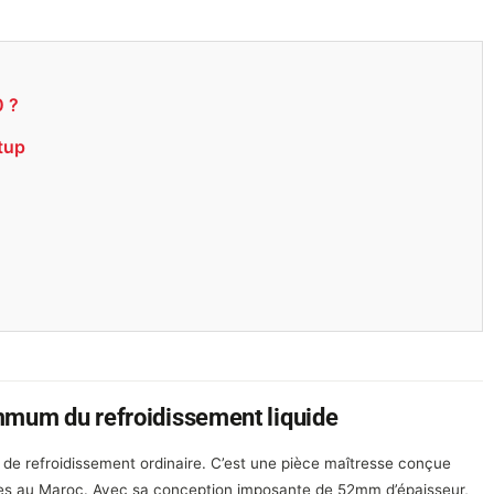
0 ?
tup
mum du refroidissement liquide
de refroidissement ordinaire. C’est une pièce maîtresse conçue
mes au Maroc. Avec sa conception imposante de 52mm d’épaisseur,