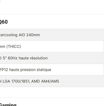
.
 Q60
tercooling AIO 240mm
mm (THICC)
 5″ 60Hz haute résolution
FP12 haute pression statique
el LGA 1700/1851, AMD AM4/AM5
a Gaming