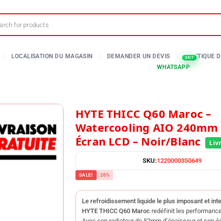
HYTE THICC Q60 Maroc –
Watercooling AIO 240mm
Écran LCD – Noir/Blanc
SKU:
1220000350649
SALE!
26%
Le refroidissement liquide le plus imposant et inte
HYTE THICC Q60 Maroc
redéfinit les performanc
Avec son radiateur de 52mm d’épaisseur et son é