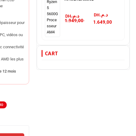
ne
د.م.
د.م.
1.949,00
1.649,00
épaisseur pour
 PC, vidéos ou
ec connectivité
CART
t AMD les plus
e 12 mois