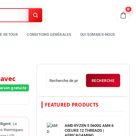
0
 avec
RECHERCHE
FEATURED PRODUCTS
lligent.
Le
AMD RYZEN 5 5600G AM4 6
es thermiques.
CŒURS 12 THREADS |
AFRICAGAMING
cran LCD