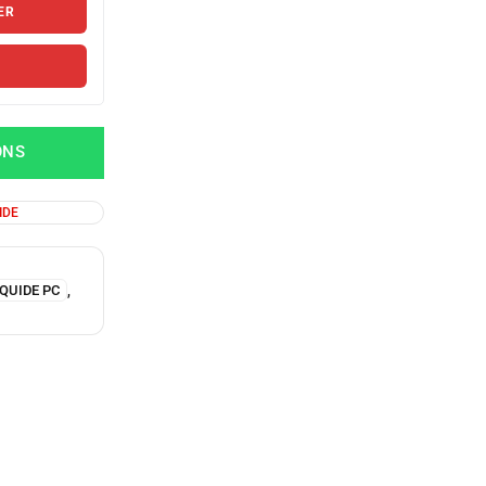
ER
ONS
IDE
QUIDE PC
,