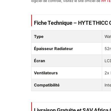
logiciel de contrôle, visitez le site officiel de
HYTE
Fiche Technique – HYTE THICC
Type
Wa
Épaisseur Radiateur
52
Écran
LCD
Ventilateurs
2x 
Compatibilité
Int
Livraison Gratuite et SAV Afric