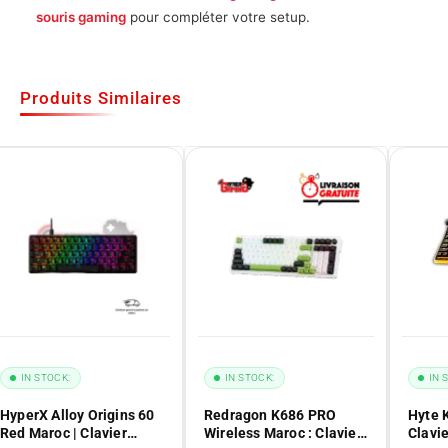
souris gaming
pour compléter votre setup.
Produits Similaires
IN STOCK:
IN STOCK:
IN 
HyperX Alloy Origins 60
Redragon K686 PRO
Hyte 
Red Maroc | Clavier
Wireless Maroc : Clavier
Clavi