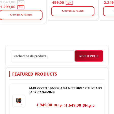
Gaming 60% RGB
Mécanique Gasket
Mécan
1.649,00
499,00
Mount
1.299,00
AJOUTER AU PANIER
AJOUTER AU PANIER
RECHERCHE
FEATURED PRODUCTS
AMD RYZEN 5 5600G AM4 6 CŒURS 12 THREADS
| AFRICAGAMING
د.م.
د.م.
1.949,00
1.649,00