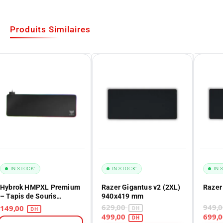
Produits Similaires
IN STOCK:
IN STOCK:
IN 
Hybrok HMPXL Premium
Razer Gigantus v2 (2XL)
Razer
– Tapis de Souris
940x419 mm
Gaming XL Maroc
629,00
149,00
499,00