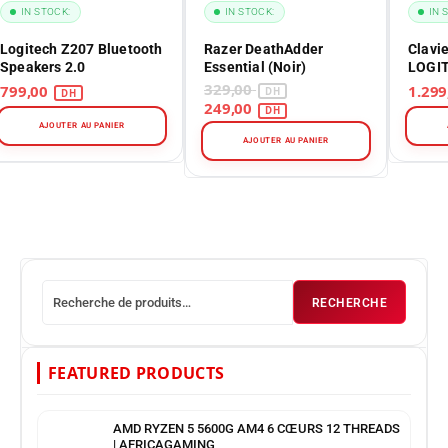
IN STOCK:
IN STOCK:
IN 
Logitech Z207 Bluetooth
Razer DeathAdder
Clavi
Speakers 2.0
Essential (Noir)
LOGI
329,00
799,00
249,00
AJOUTER AU PANIER
AJOUTER AU PANIER
RECHERCHE
FEATURED PRODUCTS
AMD RYZEN 5 5600G AM4 6 CŒURS 12 THREADS
| AFRICAGAMING