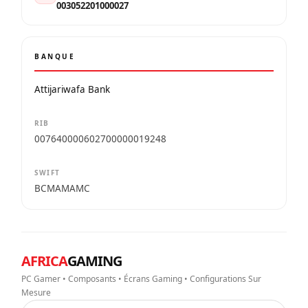
003052201000027
BANQUE
Attijariwafa Bank
RIB
007640000602700000019248
SWIFT
BCMAMAMC
AFRICA
GAMING
PC Gamer • Composants • Écrans Gaming • Configurations Sur
Mesure