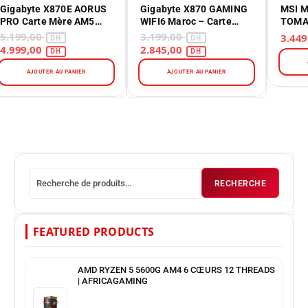
Gigabyte X870E AORUS
Gigabyte X870 GAMING
MSI 
PRO Carte Mère AM5
WIFI6 Maroc – Carte
TOMA
DDR5 Ultra
Mère AM5 DDR5 PCIe 5.0
– Car
5.199,00
3.199,00
1851 
4.999,00
2.845,00
AJOUTER AU PANIER
AJOUTER AU PANIER
RECHERCHE
FEATURED PRODUCTS
AMD RYZEN 5 5600G AM4 6 CŒURS 12 THREADS
| AFRICAGAMING