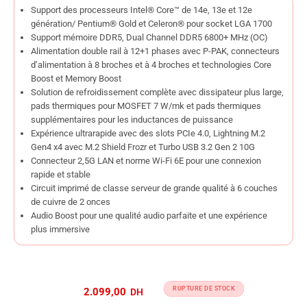
Support des processeurs Intel® Core™ de 14e, 13e et 12e
génération/ Pentium® Gold et Celeron® pour socket LGA 1700
Support mémoire DDR5, Dual Channel DDR5 6800+ MHz (OC)
Alimentation double rail à 12+1 phases avec P-PAK, connecteurs
d’alimentation à 8 broches et à 4 broches et technologies Core
Boost et Memory Boost
Solution de refroidissement complète avec dissipateur plus large,
pads thermiques pour MOSFET 7 W/mk et pads thermiques
supplémentaires pour les inductances de puissance
Expérience ultrarapide avec des slots PCIe 4.0, Lightning M.2
Gen4 x4 avec M.2 Shield Frozr et Turbo USB 3.2 Gen 2 10G
Connecteur 2,5G LAN et norme Wi-Fi 6E pour une connexion
rapide et stable
Circuit imprimé de classe serveur de grande qualité à 6 couches
de cuivre de 2 onces
Audio Boost pour une qualité audio parfaite et une expérience
plus immersive
RUPTURE DE STOCK
2.099,00