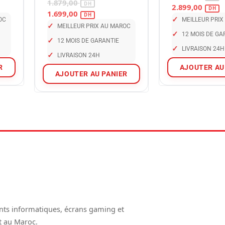
Maroc
1.879,00
2.899,00
1.699,00
✓
OC
MEILLEUR PRI
✓
MEILLEUR PRIX AU MAROC
✓
12 MOIS DE GA
✓
12 MOIS DE GARANTIE
✓
LIVRAISON 24H
✓
LIVRAISON 24H
R
AJOUTER AU
AJOUTER AU PANIER
nts informatiques, écrans gaming et
t au Maroc.