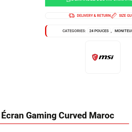
DELIVERY & RETURN
SIZE GU
CATEGORIES:
24 POUCES
,
MONITEU
 Écran Gaming Curved Maroc