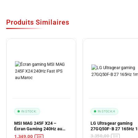
Produits Similaires
IN STOCK:
IN STOCK:
4
MSI MAG 245F X24 –
LG Ultragear gaming
Écran Gaming 240Hz au
27GQ50F-B 27 165Hz 
Maroc
3.350,00
1.349,00