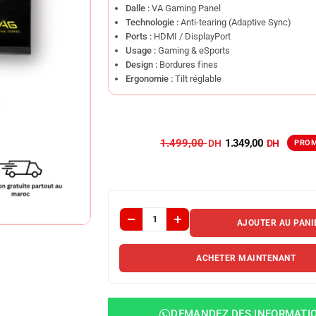
Dalle :
VA Gaming Panel
Technologie :
Anti-tearing (Adaptive Sync)
Ports :
HDMI / DisplayPort
Usage :
Gaming & eSports
Design :
Bordures fines
Ergonomie :
Tilt réglable
1.499,00
1.349,00
AJOUTER AU PANI
ACHETER MAINTENANT
DEMANDEZ DES INFORMATI