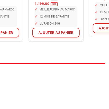
Blanc – Maroc
1.199,00
✓
MEILL
✓
X AU MAROC
MEILLEUR PRIX AU MAROC
✓
12 MO
✓
RANTIE
12 MOIS DE GARANTIE
✓
LIVRA
✓
LIVRAISON 24H
AJOU
 PANIER
AJOUTER AU PANIER