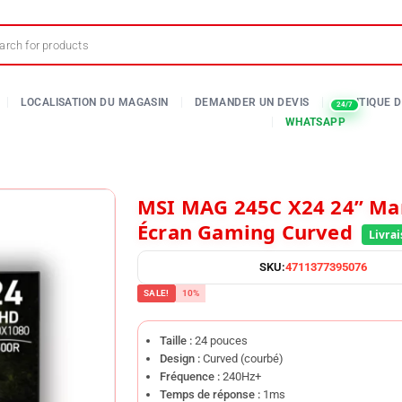
MSI MAG 245C X24 24” Maroc |
Écran Gaming Curved
SKU:
4711377395076
SALE!
10%
Taille :
24 pouces
Design :
Curved (courbé)
Fréquence :
240Hz+
Temps de réponse :
1ms