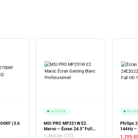
IN STOCK:
IN STO
700KF (3.6
MSI PRO MP251W E2
Philips 
Maroc – Écran 24.5″ Full
144Hz –
HD 100Hz – Moniteur Pro
Full HD 
1.350,00