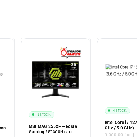
IN STOCK:
IN STOCK:
Intel Core i7 12
MSI MAG 255XF – Écran
1ms
GHz / 5.0 GHz)
Gaming 25″ 300Hz au
3.000,00