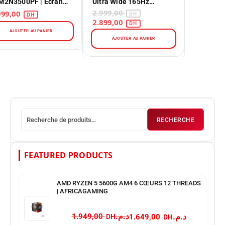
M2N3500PF | Écran
Ultra Wide 165Hz
ming QHD 260Hz
Immersion
2.999,00
1.999,00
2.899,00
AJOUTER AU PANIER
AJOUTER AU PANIER
RECHERCHE
FEATURED PRODUCTS
AMD RYZEN 5 5600G AM4 6 CŒURS 12 THREADS
| AFRICAGAMING
د.م.
د.م.
1.949,00
1.649,00