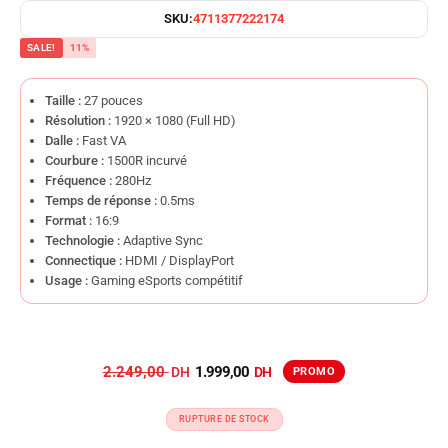
SKU:
4711377222174
SALE!
11%
Taille :
27 pouces
Résolution :
1920 × 1080 (Full HD)
Dalle :
Fast VA
Courbure :
1500R incurvé
Fréquence :
280Hz
Temps de réponse :
0.5ms
Format :
16:9
Technologie :
Adaptive Sync
Connectique :
HDMI / DisplayPort
Usage :
Gaming eSports compétitif
2.249,00
1.999,00
RUPTURE DE STOCK