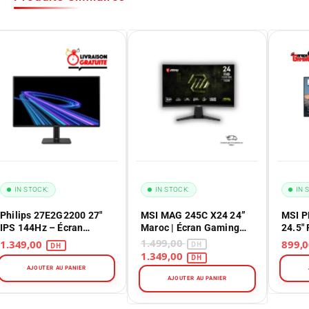
IN STOCK:
IN STOCK:
IN 
Philips 27E2G2200 27"
MSI MAG 245C X24 24”
MSI P
IPS 144Hz – Écran
Maroc | Écran Gaming
24.5″
Gaming Full HD au
Curved
Monit
1.499,00
1.349,00
Maroc
Burea
1.349,00
AJOUTER AU PANIER
AJOUTER AU PANIER