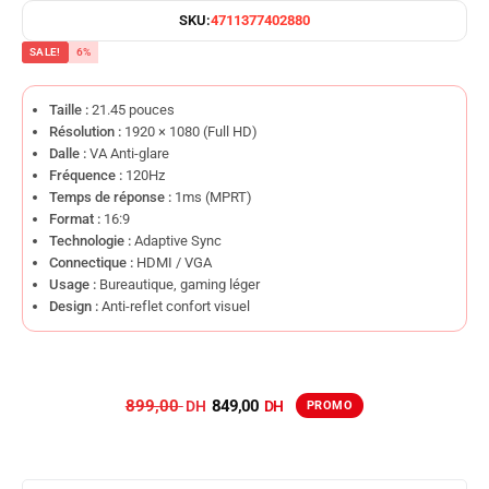
SKU:
4711377402880
SALE!
6%
Taille :
21.45 pouces
Résolution :
1920 × 1080 (Full HD)
Dalle :
VA Anti-glare
Fréquence :
120Hz
Temps de réponse :
1ms (MPRT)
Format :
16:9
Technologie :
Adaptive Sync
Connectique :
HDMI / VGA
Usage :
Bureautique, gaming léger
Design :
Anti-reflet confort visuel
899,00
849,00