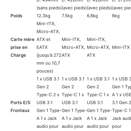
(sans pieds)
(avec pieds)
(avec pieds)
(avec pie
Poids
12.3kg
7.5kg
6.8kg
6kg
Mini-ITX,
Micro-ATX,
Carte mère
ATX et
Mini-ITX,
Mini-ITX,
prise en
EATX
Micro-ATX,
Micro-ATX,
Mini-ITX
Charge
(jusqu’à 272
ATX
ATX
mm ou 10,7
pouces)
1 x USB 3.1
1 x USB 3.1
1 x USB 3.1
1 x USB 3
Gen 2
Gen 2
Gen 2
Gen 1 Ty
Type-C 2 x
Type-C 1 x
Type-C 1 x
A 1 x US
Ports E/S
USB 3.1
USB 3.1
USB 3.1
3.1 Gen 
Frontaux
Gen 1 Type-
Gen 1 Type-
Gen 1 Type-
Type-C 1
A 1 x Jack
A 1 x Jack
A 1 x Jack
Jack aud
audio pour
audio pour
audio pour
pour