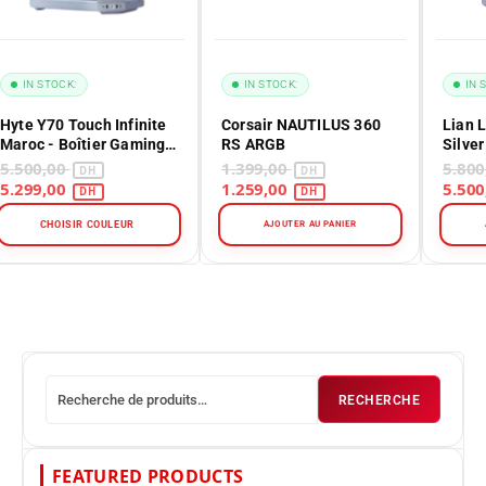
IN STOCK:
IN STOCK:
1
Corsair NAUTILUS 360
Lian Li ODYSSEY X
MS
RS ARGB
Silver
1.399,00
5.800,00
1.259,00
5.500,00
AJOUTER AU PANIER
AJOUTER AU PANIER
RECHERCHE
FEATURED PRODUCTS