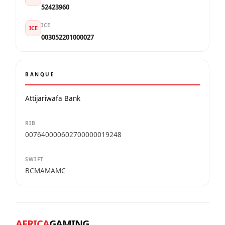
52423960
ICE
ICE
003052201000027
BANQUE
Attijariwafa Bank
RIB
007640000602700000019248
SWIFT
BCMAMAMC
AFRICA
GAMING