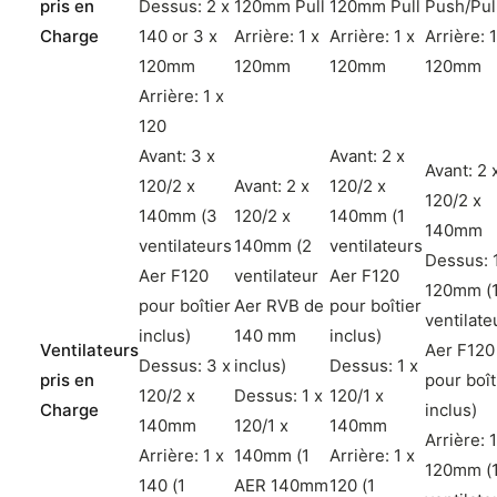
pris en
Dessus: 2 x
120mm Pull
120mm Pull
Push/Pul
Charge
140 or 3 x
Arrière: 1 x
Arrière: 1 x
Arrière: 1
120mm
120mm
120mm
120mm
Arrière: 1 x
120
Avant: 3 x
Avant: 2 x
Avant: 2 
120/2 x
Avant: 2 x
120/2 x
120/2 x
140mm (3
120/2 x
140mm (1
140mm
ventilateurs
140mm (2
ventilateurs
Dessus: 
Aer F120
ventilateur
Aer F120
120mm (
pour boîtier
Aer RVB de
pour boîtier
ventilate
inclus)
140 mm
inclus)
Ventilateurs
Aer F120
Dessus: 3 x
inclus)
Dessus: 1 x
pris en
pour boît
120/2 x
Dessus: 1 x
120/1 x
Charge
inclus)
140mm
120/1 x
140mm
Arrière: 1
Arrière: 1 x
140mm (1
Arrière: 1 x
120mm (
140 (1
AER 140mm
120 (1