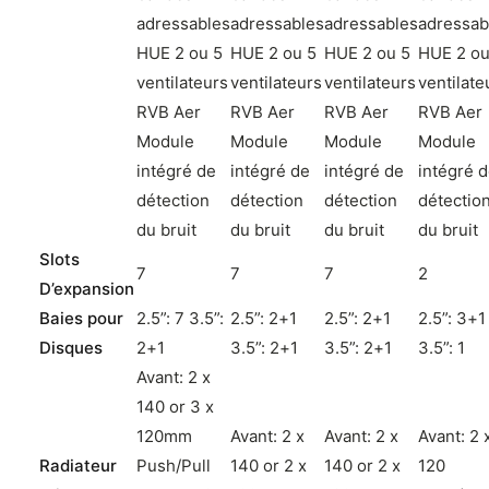
adressables
adressables
adressables
adressab
HUE 2 ou 5
HUE 2 ou 5
HUE 2 ou 5
HUE 2 ou
ventilateurs
ventilateurs
ventilateurs
ventilate
RVB Aer
RVB Aer
RVB Aer
RVB Aer
Module
Module
Module
Module
intégré de
intégré de
intégré de
intégré 
détection
détection
détection
détectio
du bruit
du bruit
du bruit
du bruit
Slots
7
7
7
2
D’expansion
Baies pour
2.5”: 7 3.5”:
2.5”: 2+1
2.5”: 2+1
2.5”: 3+1
Disques
2+1
3.5”: 2+1
3.5”: 2+1
3.5”: 1
Avant: 2 x
140 or 3 x
120mm
Avant: 2 x
Avant: 2 x
Avant: 2 
Radiateur
Push/Pull
140 or 2 x
140 or 2 x
120