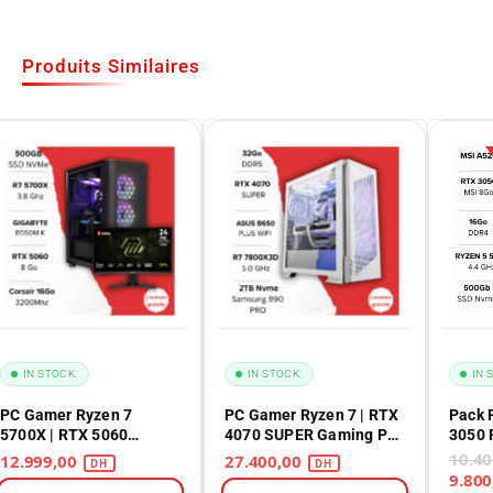
Produits Similaires
IN STOCK:
IN STOCK:
IN 
PC Gamer Ryzen 7
PC Gamer Ryzen 7 | RTX
Pack 
5700X | RTX 5060
4070 SUPER Gaming PC
3050 
Gaming
Maroc
12.999,00
27.400,00