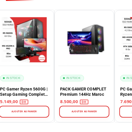
IN STOCK:
IN STOCK:
IN 
PC Gamer Ryzen 5600G |
PACK GAMER COMPLET
PC Ga
Setup Gaming Complet
Premium 144Hz Maroc
Ryzen
Maroc
Maro
5.149,00
8.500,00
AJOUTER AU PANIER
AJOUTER AU PANIER