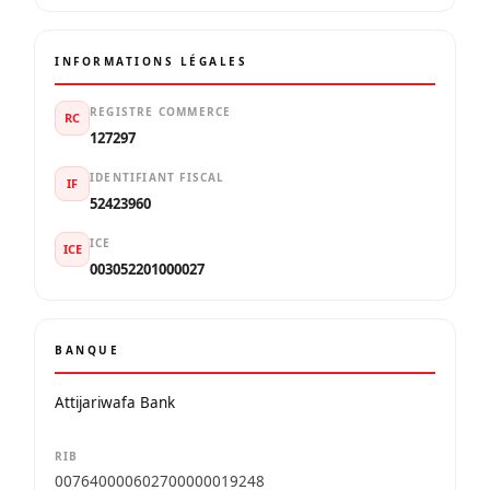
INFORMATIONS LÉGALES
REGISTRE COMMERCE
RC
127297
IDENTIFIANT FISCAL
IF
52423960
ICE
ICE
003052201000027
BANQUE
Attijariwafa Bank
RIB
007640000602700000019248