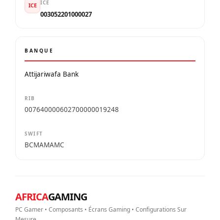
ICE
ICE
003052201000027
BANQUE
Attijariwafa Bank
RIB
007640000602700000019248
SWIFT
BCMAMAMC
AFRICA
GAMING
PC Gamer • Composants • Écrans Gaming • Configurations Sur
Mesure