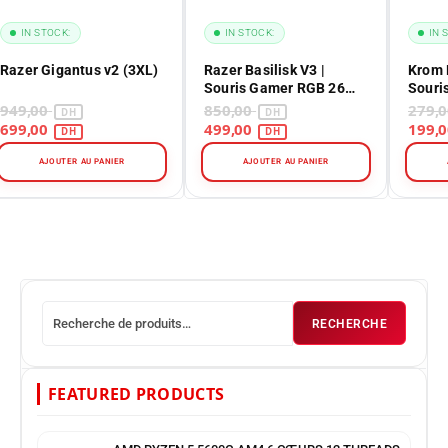
IN STOCK:
IN STOCK:
IN 
Razer Gigantus v2 (3XL)
Razer Basilisk V3 |
Krom 
Souris Gamer RGB 26
Souri
000 DPI au Maroc | Africa
Optiq
949,00
850,00
Gaming
699,00
499,00
AJOUTER AU PANIER
AJOUTER AU PANIER
RECHERCHE
FEATURED PRODUCTS