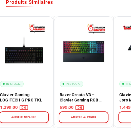
Produits Similaires
CK:
IN STOCK:
IN STOCK:
Gaming
Razer Ornata V3 –
Clavier Gamin
H G PRO TKL
Clavier Gaming RGB
Joro Maroc – S
Maroc
Mechanical – 
1.299,00
699,00
1.449,00
02360400-R3F
UTER AU PANIER
AJOUTER AU PANIER
AJOUTER AU 