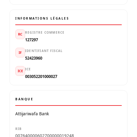
INFORMATIONS LÉGALES
REGISTRE COMMERCE
RC
127297
IDENTIFIANT FISCAL
IF
52423960
ICE
ICE
003052201000027
BANQUE
Attijariwafa Bank
RIB
007640000602700000019248