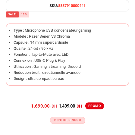
SKU:
8887910000441
SALE!
12%
Type :
Microphone USB condensateur gaming
Modèle :
Razer Seiren V3 Chroma
Capsule :
14 mm supercardioïde
Qualité :
24-bit / 96 kHz
Fonction :
Tap-to-Mute avec LED
Connexion :
USB-C Plug & Play
Utilisation :
Gaming, streaming, Discord
Réduction bruit :
directionnelle avancée
Design :
ultra compact bureau
1.699,00
1.499,00
RUPTURE DE STOCK