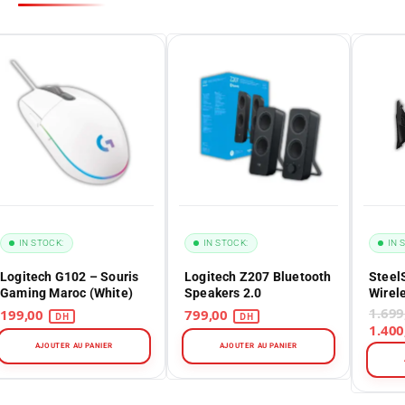
IN STOCK:
IN STOCK:
IN 
Logitech G102 – Souris
Logitech Z207 Bluetooth
Steel
Gaming Maroc (White)
Speakers 2.0
Wirel
Gamer
199,00
799,00
AJOUTER AU PANIER
AJOUTER AU PANIER