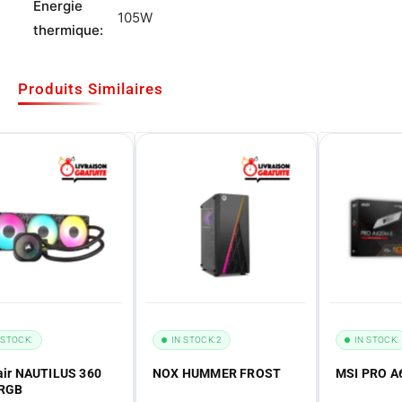
Energie
105W
thermique:
Produits Similaires
STOCK:
2
IN STOCK:
HUMMER FROST
MSI PRO A620M-E