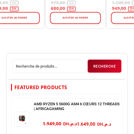
975,00
1.249,00
680,00
949,00
AJOUTER AU PANIER
AJOUTER AU PANIER
RECHERCHE
FEATURED PRODUCTS
AMD RYZEN 5 5600G AM4 6 CŒURS 12 THREADS
| AFRICAGAMING
د.م.
د.م.
1.949,00
1.649,00