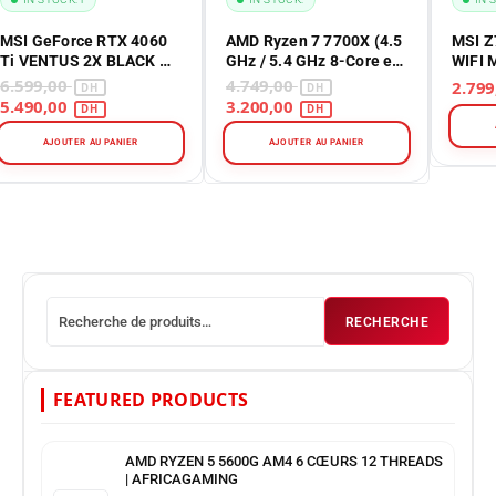
MSI GeForce RTX 4060
AMD Ryzen 7 7700X (4.5
MSI 
Ti VENTUS 2X BLACK OC
GHz / 5.4 GHz 8-Core et
WIFI 
8GB GDDR6
16-Threads)
Intel
6.599,00
4.749,00
5.490,00
3.200,00
AJOUTER AU PANIER
AJOUTER AU PANIER
RECHERCHE
FEATURED PRODUCTS
AMD RYZEN 5 5600G AM4 6 CŒURS 12 THREADS
| AFRICAGAMING