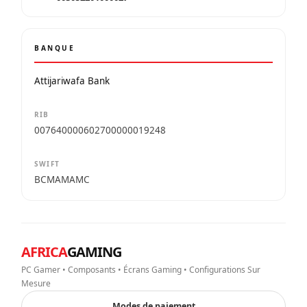
BANQUE
Attijariwafa Bank
RIB
007640000602700000019248
SWIFT
BCMAMAMC
AFRICA
GAMING
PC Gamer • Composants • Écrans Gaming • Configurations Sur
Mesure
Modes de paiement