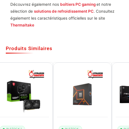
Découvrez également nos
boîtiers PC gaming
et notre
sélection de
solutions de refroidissement PC
. Consultez
également les caractéristiques officielles sur le site
Thermaltake
Produits Similaires
IN STOCK:
1
IN STOCK:
IN 