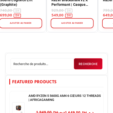
(Graphite)
Performant | Casque
Gaming
740,00
929,00
699,00
549,00
AJOUTER AU PANIER
AJOUTER AU PANIER
RECHERCHE
FEATURED PRODUCTS
AMD RYZEN 5 5600G AM4 6 CŒURS 12 THREADS
| AFRICAGAMING
د.م.
د.م.
1.949,00
1.649,00