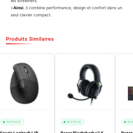
les streamers.
>
Ainsi
, il combine performance, design et confort dans un
seul clavier compact.
Produits Similaires
IN STOCK:
IN STOCK:
IN 
Souris Logitech Lift
Razer Blackshark v2 X
Razer