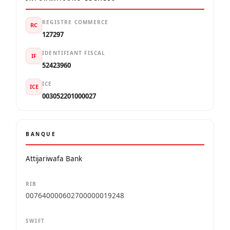
REGISTRE COMMERCE
RC
127297
IDENTIFIANT FISCAL
IF
52423960
ICE
ICE
003052201000027
BANQUE
Attijariwafa Bank
RIB
007640000602700000019248
SWIFT