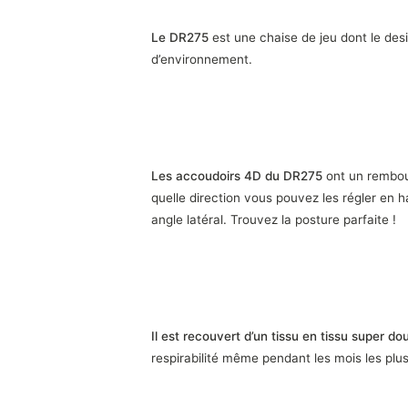
DRIFT DR275 NIGHT – Chaise Gaming
Le DR275
est une chaise de jeu dont le desi
d’environnement.
Accoudoirs 4D flexibles
Les accoudoirs 4D du DR275
ont un rembou
quelle direction vous pouvez les régler en h
angle latéral. Trouvez la posture parfaite !
Ultra doux et respirant
Il est recouvert d’un tissu en tissu super do
respirabilité même pendant les mois les plu