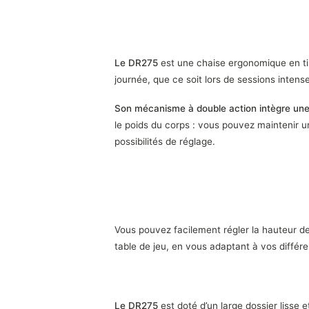
Détente totale
Le DR275
est une chaise ergonomique en tis
journée, que ce soit lors de sessions intens
Son mécanisme à double action intègre une 
le poids du corps : vous pouvez maintenir 
possibilités de réglage.
Hauteur réglable
Vous pouvez facilement régler la hauteur de
table de jeu, en vous adaptant à vos différ
Ergonomie maximale : ajustez-le comme bon v
Le DR275
est doté d’un large dossier lisse 