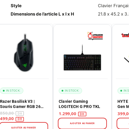
Style
Clavier Françai
Dimensions de l’article L x l x H
21.8 x 45.2 x 3
OCK:
IN STOCK:
IN STOCK:
1
r Gaming
HYTE NOODLE LN70 2nd
Combo Barbi
CH G PRO TKL
Gen Maroc – Ruban LED
Kandy 3 En 1
Gaming 2m – Blanc
Mouse + Pad
1.299,00
399,00
990,00
JOUTER AU PANIER
AJOUTER AU PANIER
AJOUTER A