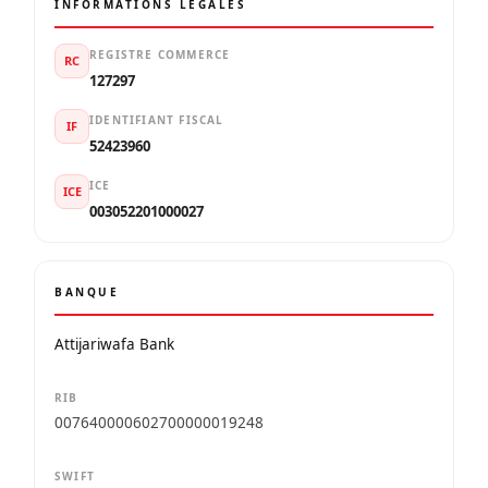
INFORMATIONS LÉGALES
REGISTRE COMMERCE
RC
127297
IDENTIFIANT FISCAL
IF
52423960
ICE
ICE
003052201000027
BANQUE
Attijariwafa Bank
RIB
007640000602700000019248
SWIFT