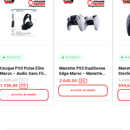
IN STOCK:
IN STOCK:
IN 
Casque PS5 Pulse Elite
Manette PS5 DualSense
Manet
Maroc – Audio Sans Fil
Edge Maroc – Manette
Sterli
Sans Perte – Édition Pro
Sans Fil Pro – Édition
Wirele
2.000,00
2.645,00
Premium
Éditio
1.799,00
AJOUTER AU PANIER
AJOUTER AU PANIER