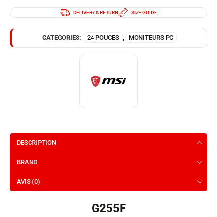
DELIVERY & RETURN
SIZE GUIDE
CATEGORIES:
24 POUCES
,
MONITEURS PC
DESCRIPTION
BRAND
AVIS (0)
G255F