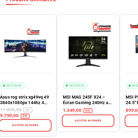
IN STOCK:
IN STOCK:
IN 
Asus rog strix xg49vq 49
MSI MAG 245F X24 –
MSI P
3840x1080px 144hz 4
Écran Gaming 240Hz au
24.5″
ms curved
Maroc
Monit
11.600,00
1.349,00
Burea
9.799,00
AJOUTER AU PANIER
AJOUTER AU PANIER