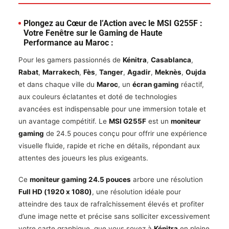
Plongez au Cœur de l’Action avec le MSI G255F :
Votre Fenêtre sur le Gaming de Haute
Performance au Maroc :
Pour les gamers passionnés de
Kénitra
,
Casablanca
,
Rabat
,
Marrakech
,
Fès
,
Tanger
,
Agadir
,
Meknès
,
Oujda
et dans chaque ville du
Maroc
, un
écran gaming
réactif,
aux couleurs éclatantes et doté de technologies
avancées est indispensable pour une immersion totale et
un avantage compétitif. Le
MSI G255F
est un
moniteur
gaming
de 24.5 pouces conçu pour offrir une expérience
visuelle fluide, rapide et riche en détails, répondant aux
attentes des joueurs les plus exigeants.
Ce
moniteur gaming 24.5 pouces
arbore une résolution
Full HD (1920 x 1080)
, une résolution idéale pour
atteindre des taux de rafraîchissement élevés et profiter
d’une image nette et précise sans solliciter excessivement
votre carte graphique, que vous soyez à
Kénitra
en pleine