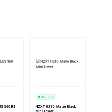
IN STOCK:
US 360 RS
NZXT H210I Matte Black
Mini Tower