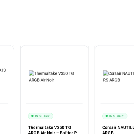
IN STOCK:
IN STOCK:
G
Thermaltake V350 TG
Corsair NAUTIL
ARGB Air Noir – Boîtier PC
ARGB