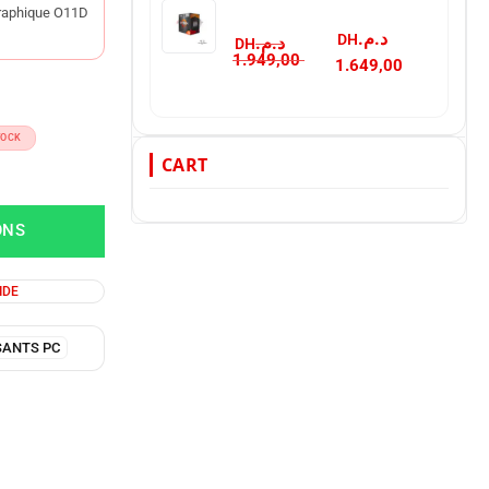
 graphique O11D
د.م.
د.م.
1.949,00
1.649,00
TOCK
CART
ONS
IDE
ANTS PC