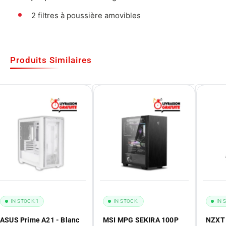
2 filtres à poussière amovibles
Produits Similaires
IN STOCK:
1
IN STOCK:
IN 
ASUS Prime A21 - Blanc
MSI MPG SEKIRA 100P
NZXT 