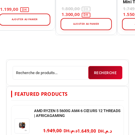
Mini 
1.800,00
1.199,00
1.300,00
AJOUTER AU PANIER
AJOUTER AU PANIER
RECHERCHE
FEATURED PRODUCTS
AMD RYZEN 5 5600G AM4 6 CŒURS 12 THREADS
| AFRICAGAMING
د.م.
د.م.
1.949,00
1.649,00