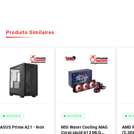
Produits Similaires
IN STOCK:
IN STOCK:
IN 
ASUS Prime A21 - Noir
MSI Water Cooling MAG
AMD R
CoreLiquid A13 MLG
(5.3G