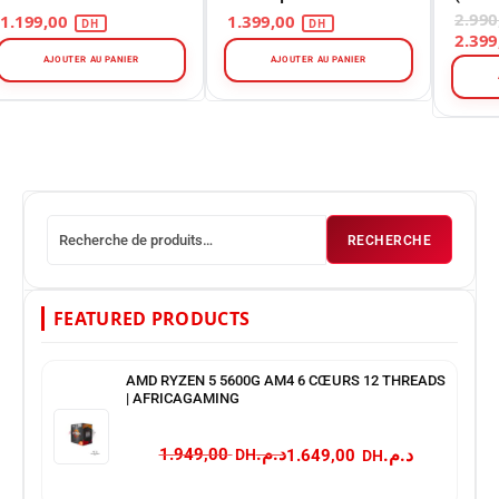
Edition –
Threa
1.199,00
1.399,00
Refroidissement PC –
Maroc
AJOUTER AU PANIER
AJOUTER AU PANIER
RECHERCHE
FEATURED PRODUCTS
AMD RYZEN 5 5600G AM4 6 CŒURS 12 THREADS
| AFRICAGAMING
د.م.
د.م.
1.949,00
1.649,00