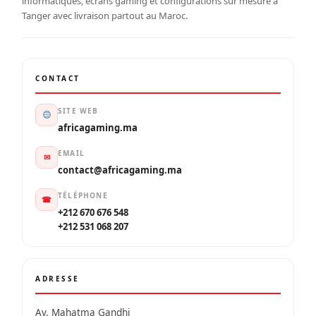
informatiques, écrans gaming et configurations sur mesure à
Tanger avec livraison partout au Maroc.
CONTACT
SITE WEB
africagaming.ma
EMAIL
✉
contact@africagaming.ma
TÉLÉPHONE
☎
+212 670 676 548
+212 531 068 207
ADRESSE
Av. Mahatma Gandhi