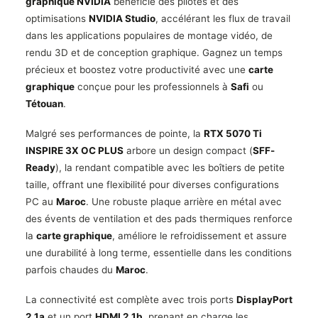
graphique NVIDIA
bénéficie des pilotes et des
optimisations
NVIDIA Studio
, accélérant les flux de travail
dans les applications populaires de montage vidéo, de
rendu 3D et de conception graphique. Gagnez un temps
précieux et boostez votre productivité avec une
carte
graphique
conçue pour les professionnels à
Safi
ou
Tétouan
.
Malgré ses performances de pointe, la
RTX 5070 Ti
INSPIRE 3X OC PLUS
arbore un design compact (
SFF-
Ready
), la rendant compatible avec les boîtiers de petite
taille, offrant une flexibilité pour diverses configurations
PC au
Maroc
. Une robuste plaque arrière en métal avec
des évents de ventilation et des pads thermiques renforce
la
carte graphique
, améliore le refroidissement et assure
une durabilité à long terme, essentielle dans les conditions
parfois chaudes du
Maroc
.
La connectivité est complète avec trois ports
DisplayPort
2.1a
et un port
HDMI 2.1b
, prenant en charge les