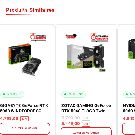
Produits Similaires
IN STOCK:
IN STOCK:
IN 
GIGABYTE GeForce RTX
ZOTAC GAMING GeForce
NVIDI
5060 WINDFORCE 8G
RTX 5060 Ti 8GB Twin
5060 
Edge GDDR7 Maroc –
5.799,00
4.799,00
ZT-B50610E-10M
5.449,00
AJOUTER AU PANIER
AJOUTER AU PANIER