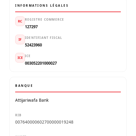
INFORMATIONS LÉGALES
REGISTRE COMMERCE
RC
127297
IDENTIFIANT FISCAL
IF
52423960
ICE
ICE
003052201000027
BANQUE
Attijariwafa Bank
RIB
007640000602700000019248