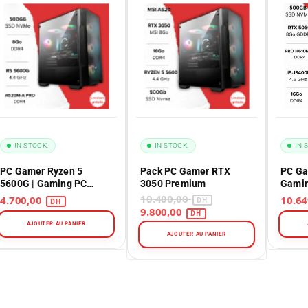
IN STOCK:
IN STOCK:
IN 
PC Gamer Ryzen 5
Pack PC Gamer RTX
PC Ga
5600G | Gaming PC
3050 Premium
Gamin
Maroc Performance
perfo
10.400,00
4.700,00
9.800,00
AJOUTER AU PANIER
AJOUTER AU PANIER