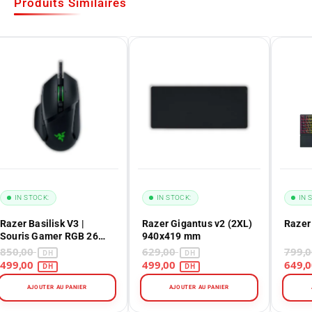
Produits Similaires
IN STOCK:
IN STOCK:
IN 
Razer Basilisk V3 |
Razer Gigantus v2 (2XL)
Razer
Souris Gamer RGB 26
940x419 mm
000 DPI au Maroc | Africa
850,00
629,00
Gaming
499,00
499,00
AJOUTER AU PANIER
AJOUTER AU PANIER