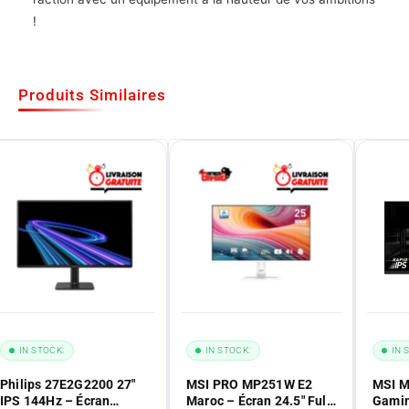
!
Produits Similaires
IN STOCK:
IN STOCK:
IN 
Philips 27E2G2200 27"
MSI PRO MP251W E2
MSI M
IPS 144Hz – Écran
Maroc – Écran 24.5″ Full
Gamin