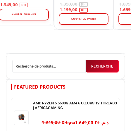
Gaming Full HD au
HD 100Hz – Moniteur
Maro
1.350,00
1.349,00
Maroc
Pro Blanc – Maroc
1.199,00
AJOUTER AU PANIER
AJOUTER AU PANIER
RECHERCHE
FEATURED PRODUCTS
AMD RYZEN 5 5600G AM4 6 CŒURS 12 THREADS
| AFRICAGAMING
د.م.
د.م.
1.949,00
1.649,00