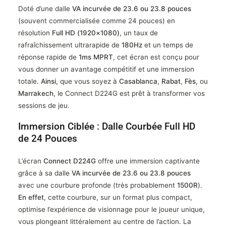
Doté d’une dalle
VA incurvée de 23.6 ou 23.8 pouces
(souvent commercialisée comme 24 pouces) en
résolution
Full HD (1920×1080)
, un taux de
rafraîchissement ultrarapide de
180Hz
et un temps de
réponse rapide de
1ms MPRT
, cet écran est conçu pour
vous donner un avantage compétitif et une immersion
totale.
Ainsi
, que vous soyez à
Casablanca
,
Rabat
,
Fès
, ou
Marrakech
, le Connect D224G est prêt à transformer vos
sessions de jeu.
Immersion Ciblée : Dalle Courbée Full HD
de 24 Pouces
L’écran
Connect D224G
offre une immersion captivante
grâce à sa dalle
VA incurvée de 23.6 ou 23.8 pouces
avec une courbure profonde (très probablement
1500R
).
En effet
, cette courbure, sur un format plus compact,
optimise l’expérience de visionnage pour le joueur unique,
vous plongeant littéralement au centre de l’action. La