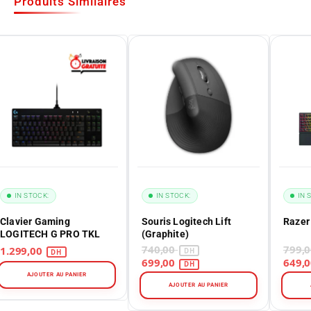
Produits Similaires
IN STOCK:
IN STOCK:
IN 
Clavier Gaming
Souris Logitech Lift
Razer
LOGITECH G PRO TKL
(Graphite)
740,00
1.299,00
699,00
AJOUTER AU PANIER
AJOUTER AU PANIER