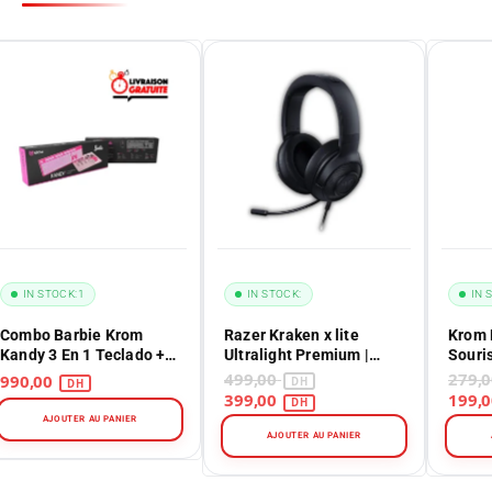
IN STOCK:
1
IN STOCK:
IN 
Combo Barbie Krom
Razer Kraken x lite
Krom 
Kandy 3 En 1 Teclado +
Ultralight Premium |
Souri
Mouse + Pad Mouse
Casque Gaming
6200 
499,00
990,00
399,00
AJOUTER AU PANIER
AJOUTER AU PANIER