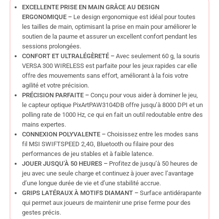
EXCELLENTE PRISE EN MAIN GRÂCE AU DESIGN
ERGONOMIQUE –
Le design ergonomique est idéal pour toutes
les tailles de main, optimisant la prise en main pour améliorer le
soutien de la paume et assurer un excellent confort pendant les
sessions prolongées.
CONFORT ET ULTRALÉGÈRETÉ –
Avec seulement 60 g, la souris
VERSA 300 WIRELESS est parfaite pour les jeux rapides car elle
offre des mouvements sans effort, améliorant à la fois votre
agilité et votre précision.
PRÉCISION PARFAITE –
Conçu pour vous aider à dominer le jeu,
le capteur optique PixArtPAW3104DB offre jusqu’à 8000 DPI et un
polling rate de 1000 Hz, ce qui en fait un outil redoutable entre des
mains expertes.
CONNEXION POLYVALENTE –
Choisissez entre les modes sans
fil MSI SWIFTSPEED 2,4G, Bluetooth ou filaire pour des
performances de jeu stables et à faible latence.
JOUER JUSQU’À 50 HEURES –
Profitez de jusqu’à 50 heures de
jeu avec une seule charge et continuez à jouer avec l’avantage
d’une longue durée de vie et d’une stabilité accrue.
GRIPS LATÉRAUX À MOTIFS DIAMANT –
Surface antidérapante
qui permet aux joueurs de maintenir une prise ferme pour des
gestes précis.